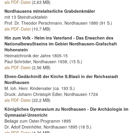
als PDF-Datei
(2,63 MB)
Nordhausens mittelalterliche Grabdenkmäler
mit 13 Steindrucktafeln
Prof. Dr. Theodor Perschmann, Nordhausen 1880 (91 S.)
als PDF-Datei
(10,7 MB)
Hin zum Volk - Heim ins Vaterland - Das Erwachen des
Nationalbewußtseins im Gebiet Nordhausen-Grafschaft
Hohenstein
Heimatchronik der Jahre 1805-15
Paul Schröder, Nordhausen 1938, (15 S.)
als PDF-Datei
(2,56 MB)
Ehren-Gedächtniß der Kirche S.Blasii in der Reichsstadt
Nordhausen
M. Ioh. Henr. Kindervater (ca. 193 S.)
Druck: Johann Christoph Edler, Nordhausen 1724
als PDF-Datei
(22,2 MB)
Königliches Gymnasium zu Nordhausen - Die Archäologie im
Gymnasial-Unterricht
Beilage zum Oster-Programm 1895
Dr. Adolf Dreinhöfer, Nordhausen 1895 (18 S.)
als PDF-Datei
(4,36 MB)