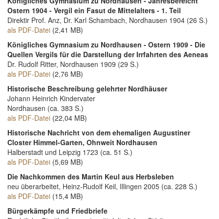
Königliches Gymnasium zu Nordhausen - Jahresbereicht
Ostern 1904 - Vergil ein Fasut de Mittelalters - 1. Teil
Direktir Prof. Anz, Dr. Karl Schambach, Nordhausen 1904 (26 S.)
als PDF-Datei
(2,41 MB)
Königliches Gymnasium zu Nordhausen - Ostern 1909 - Die
Quellen Vergils für die Darstellung der Irrfahrten des Aeneas
Dr. Rudolf Ritter, Nordhausen 1909 (29 S.)
als PDF-Datei
(2,76 MB)
Historische Beschreibung gelehrter Nordhäuser
Johann Heinrich Kindervater
Nordhausen (ca. 383 S.)
als PDF-Datei
(22,04 MB)
Historische Nachricht von dem ehemaligen Augustiner
Closter Himmel-Garten, Ohnweit Nordhausen
Halberstadt und Leipzig 1723 (ca. 51 S.)
als PDF-Datei
(5,69 MB)
Die Nachkommen des Martin Keul aus Herbsleben
neu überarbeitet, Heinz-Rudolf Keil, Illingen 2005 (ca. 228 S.)
als PDF-Datei
(15,4 MB)
Bürgerkämpfe und Friedbriefe