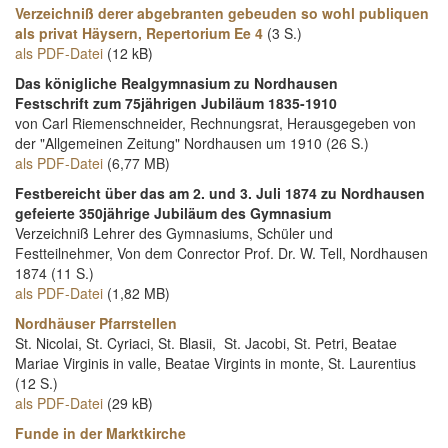
Verzeichniß derer abgebranten gebeuden so wohl publiquen
als privat Häysern, Repertorium Ee 4
(3 S.)
als PDF-Datei
(12 kB)
Das königliche Realgymnasium zu Nordhausen
Festschrift zum 75jährigen Jubiläum 1835-1910
von Carl Riemenschneider, Rechnungsrat, Herausgegeben von
der "Allgemeinen Zeitung" Nordhausen um 1910 (26 S.)
als PDF-Datei
(6,77 MB)
Festbereicht über das am 2. und 3. Juli 1874 zu Nordhausen
gefeierte 350jährige Jubiläum des Gymnasium
Verzeichniß Lehrer des Gymnasiums, Schüler und
Festteilnehmer, Von dem Conrector Prof. Dr. W. Tell, Nordhausen
1874 (11 S.)
als PDF-Datei
(1,82 MB)
Nordhäuser Pfarrstellen
St. Nicolai, St. Cyriaci, St. Blasii, St. Jacobi, St. Petri, Beatae
Mariae Virginis in valle, Beatae Virgints in monte, St. Laurentius
(12 S.)
als PDF-Datei
(29 kB)
Funde in der Marktkirche