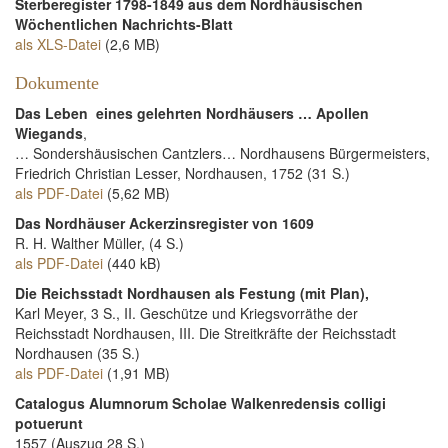
Sterberegister 1798-1849 aus dem Nordhäusischen
Wöchentlichen Nachrichts-Blatt
als XLS-Datei
(2,6 MB)
Dokumente
Das Leben eines gelehrten Nordhäusers … Apollen
Wiegands
,
… Sondershäusischen Cantzlers… Nordhausens Bürgermeisters,
Friedrich Christian Lesser, Nordhausen, 1752 (31 S.)
als PDF-Datei
(5,62 MB)
Das Nordhäuser Ackerzinsregister von 1609
R. H. Walther Müller, (4 S.)
als PDF-Datei
(440 kB)
Die Reichsstadt Nordhausen als Festung (mit Plan),
Karl Meyer, 3 S., II. Geschütze und Kriegsvorräthe der
Reichsstadt Nordhausen, III. Die Streitkräfte der Reichsstadt
Nordhausen (35 S.)
als PDF-Datei
(1,91 MB)
Catalogus Alumnorum Scholae Walkenredensis colligi
potuerunt
1557 (Auszug 28 S.)