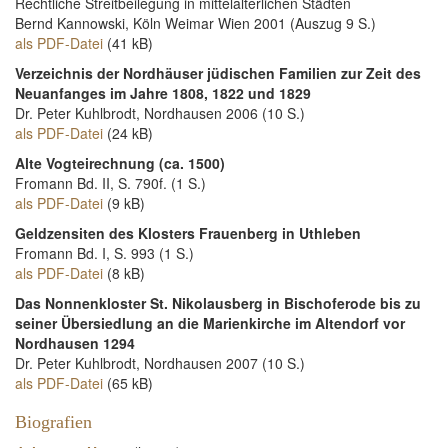
Rechtliche Streitbeilegung in mittelalterlichen Städten
Bernd Kannowski, Köln Weimar Wien 2001 (Auszug 9 S.)
als PDF-Datei
(41 kB)
Verzeichnis der Nordhäuser jüdischen Familien zur Zeit des
Neuanfanges im Jahre 1808, 1822 und 1829
Dr. Peter Kuhlbrodt, Nordhausen 2006 (10 S.)
als PDF-Datei
(24 kB)
Alte Vogteirechnung (ca. 1500)
Fromann Bd. II, S. 790f. (1 S.)
als PDF-Datei
(9 kB)
Geldzensiten des Klosters Frauenberg in Uthleben
Fromann Bd. I, S. 993 (1 S.)
als PDF-Datei
(8 kB)
Das Nonnenkloster St. Nikolausberg in Bischoferode bis zu
seiner Übersiedlung an die Marienkirche im Altendorf vor
Nordhausen 1294
Dr. Peter Kuhlbrodt, Nordhausen 2007 (10 S.)
als PDF-Datei
(65 kB)
Biografien