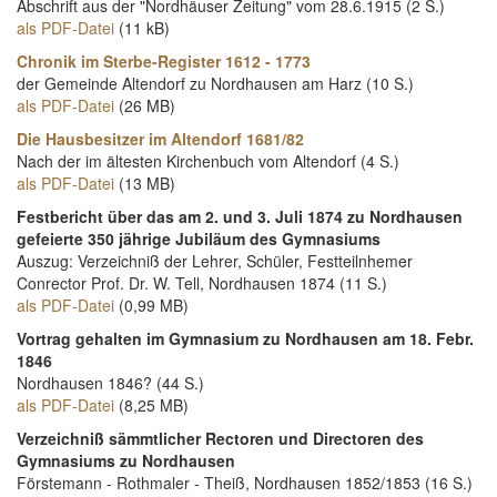
Abschrift aus der "Nordhäuser Zeitung" vom 28.6.1915 (2 S.)
als PDF-Datei
(11 kB)
Chronik im Sterbe-Register 1612 - 1773
der Gemeinde Altendorf zu Nordhausen am Harz (10 S.)
als PDF-Datei
(26 MB)
Die Hausbesitzer im Altendorf 1681/82
Nach der im ältesten Kirchenbuch vom Altendorf (4 S.)
als PDF-Datei
(13 MB)
Festbericht über das am 2. und 3. Juli 1874 zu Nordhausen
gefeierte 350 jährige Jubiläum des Gymnasiums
Auszug: Verzeichniß der Lehrer, Schüler, Festteilnhemer
Conrector Prof. Dr. W. Tell, Nordhausen 1874 (11 S.)
als PDF-Datei
(0,99 MB)
Vortrag gehalten im Gymnasium zu Nordhausen am 18. Febr.
1846
Nordhausen 1846? (44 S.)
als PDF-Datei
(8,25 MB)
Verzeichniß sämmtlicher Rectoren und Directoren des
Gymnasiums zu Nordhausen
Förstemann - Rothmaler - Theiß, Nordhausen 1852/1853 (16 S.)