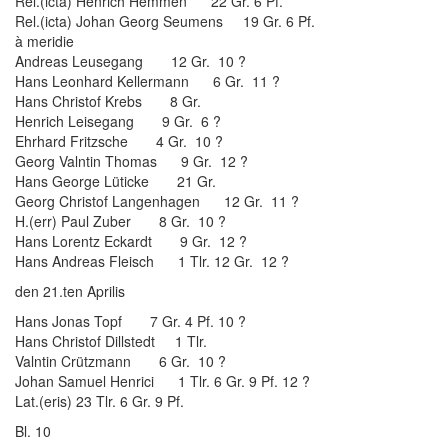
Rel.(icta) Henrich Hemmen 22 Gr. 6 Pf.
Rel.(icta) Johan Georg Seumens 19 Gr. 6 Pf.
à meridie
Andreas Leusegang 12 Gr. 10 ?
Hans Leonhard Kellermann 6 Gr. 11 ?
Hans Christof Krebs 8 Gr.
Henrich Leisegang 9 Gr. 6 ?
Ehrhard Fritzsche 4 Gr. 10 ?
Georg Valntin Thomas 9 Gr. 12 ?
Hans George Lüticke 21 Gr.
Georg Christof Langenhagen 12 Gr. 11 ?
H.(err) Paul Zuber 8 Gr. 10 ?
Hans Lorentz Eckardt 9 Gr. 12 ?
Hans Andreas Fleisch 1 Tlr. 12 Gr. 12 ?
den 21.ten Aprilis
Hans Jonas Topf 7 Gr. 4 Pf. 10 ?
Hans Christof Dillstedt 1 Tlr.
Valntin Crützmann 6 Gr. 10 ?
Johan Samuel Henrici 1 Tlr. 6 Gr. 9 Pf. 12 ?
Lat.(eris) 23 Tlr. 6 Gr. 9 Pf.
Bl. 10