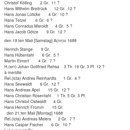
Christof Kölling 2 Gr. 11 ?
Hans Wilhelm Breitrück 12 Gr. 12 ?
Hans Jonas Lüticke 4 Gr. 10 ?
Hans Tetzel 6 Gr. 6 ?
Hans Conradus Maroldt 4 Gr. 5 ?
Hans Jacob Götze 9 Gr. 12 ?
den 19.ten Maii [Samstag] A(nn)o 1688
Henrich Stange 9 Gr.
Hans Hübentahl 6 Gr. 5 ?
Martin Eimert 4 Gr. 7 ?
H.(err) Johan Gottfried Rehsa 3 Tlr. 19 Gr. 3 Pf. 12 ?
à meridie
Rel.(icta) Andres Reinhardts 1 Gr. 4 ?
Hans Seewaldt 6 Gr. 12 ?
Hans Andreas Apel 15 Gr. 12 ?
Hans Christian Rosentahl 1 Tlr. 5 Gr. 3 Pf.
Hans Christof Ostwaldt 4 Gr.
Hans Henrich Fromm 15 Gr.
den 21.ten Maii [Montag] 1688
Rel.(icta) Andreas Meiers 2 Gr. 7 ?
Hans Caspar Fischer 6 Gr. 10 ?