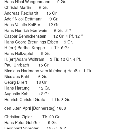
Hans Nicol Wangenmann 9 Gr.
Christof Martin 6 Gr.
Andreas Reichardt 15 Gr.
Adolf Nicol Dettmann 9 Gr.
Hans Valntin Kaißer 12 Gr.
Hans Henrich Eberwein 6 Gr. 2 ?
Caspar Bennickenstein 12 Gr. 4 Pf. 12 ?
Hans Georg Breunings Erben 9 Gr.
H.(err) Barthol Krappe 1 Tlr. 6 Gr.
Hans Holtzapfel 9 Gr.
H.(err)Adam Wolffram 3 Tlr. 12 Gr. 4 Pf.
Paul Uhrbach 15 Gr.
Nicolaus Hartmann vom kl.(einen) Hauße 1 Tlr.
Nicolaus Kahl 6 Gr.
Georg Billert 18 Gr.
Hans Hartung 12 Gr.
Augustin Kahl 12 Gr.
Henrich Christof Grafe 1 Tlr. 3 Gr.
den 5.ten April [Donnerstag] 1688
Christian Zipler 1 Tlr. 20 Gr.
Hans Peter Gebßer 9 Gr.
Leonhard Schröter 15 Gr. 9 ?