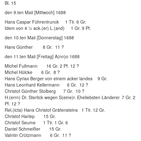
Bl. 15
den 9.ten Maii [Mittwoch] 1688
Hans Caspar Führentrunck 1 Tlr. 6 Gr.
Idem von 4 ¼ ack.(er) L.(and) 1 Gr. 9 Pf.
den 10.ten Maii [Donnerstag] 1688
Hans Günther 8 Gr. 11 ?
den 11.ten Maii [Freitag] A(nn)o 1688
Michel Fullmann 16 Gr. 2 Pf. 12 ?
Michel Hülcke 6 Gr. 8 ?
Hans Cyriax Berger von einem acker landes 9 Gr.
Hans Leonhard Kellermann 6 Gr. 12 ?
Christof Günther Stolberg 7 Gr. 10 ?
H.(errn) Dr. Sterlick wegen S(eine)r. Eheliebsten Länderei 7 Gr. 2
Pf. 12 ?
Rel.(icta) Hans Christof Gräfensteins 1 Tlr. 12 Gr.
Christof Harlep 15 Gr.
Christof Seume 1 Tlr. 1 Gr. 6
Daniel Schmeißer 15 Gr.
Valntin Crützmann 6 Gr. 11 ?