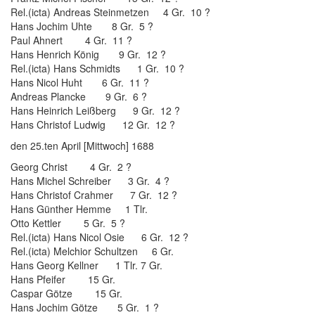
Rel.(icta) Andreas Steinmetzen 4 Gr. 10 ?
Hans Jochim Uhte 8 Gr. 5 ?
Paul Ahnert 4 Gr. 11 ?
Hans Henrich König 9 Gr. 12 ?
Rel.(icta) Hans Schmidts 1 Gr. 10 ?
Hans Nicol Huht 6 Gr. 11 ?
Andreas Plancke 9 Gr. 6 ?
Hans Heinrich Leißberg 9 Gr. 12 ?
Hans Christof Ludwig 12 Gr. 12 ?
den 25.ten April [Mittwoch] 1688
Georg Christ 4 Gr. 2 ?
Hans Michel Schreiber 3 Gr. 4 ?
Hans Christof Crahmer 7 Gr. 12 ?
Hans Günther Hemme 1 Tlr.
Otto Kettler 5 Gr. 5 ?
Rel.(icta) Hans Nicol Osie 6 Gr. 12 ?
Rel.(icta) Melchior Schultzen 6 Gr.
Hans Georg Kellner 1 Tlr. 7 Gr.
Hans Pfeifer 15 Gr.
Caspar Götze 15 Gr.
Hans Jochim Götze 5 Gr. 1 ?