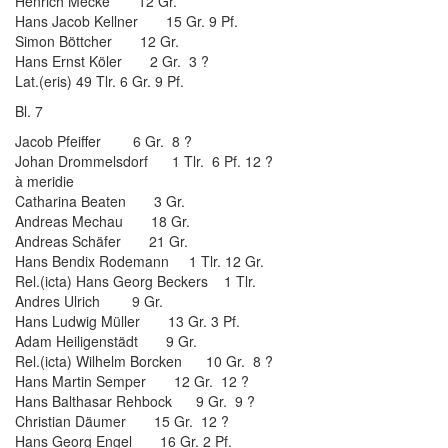
Henrich Mecke 12 Gr.
Hans Jacob Kellner 15 Gr. 9 Pf.
Simon Böttcher 12 Gr.
Hans Ernst Köler 2 Gr. 3 ?
Lat.(eris) 49 Tlr. 6 Gr. 9 Pf.
Bl. 7
Jacob Pfeiffer 6 Gr. 8 ?
Johan Drommelsdorf 1 Tlr. 6 Pf. 12 ?
à meridie
Catharina Beaten 3 Gr.
Andreas Mechau 18 Gr.
Andreas Schäfer 21 Gr.
Hans Bendix Rodemann 1 Tlr. 12 Gr.
Rel.(icta) Hans Georg Beckers 1 Tlr.
Andres Ulrich 9 Gr.
Hans Ludwig Müller 13 Gr. 3 Pf.
Adam Heiligenstädt 9 Gr.
Rel.(icta) Wilhelm Borcken 10 Gr. 8 ?
Hans Martin Semper 12 Gr. 12 ?
Hans Balthasar Rehbock 9 Gr. 9 ?
Christian Däumer 15 Gr. 12 ?
Hans Georg Engel 16 Gr. 2 Pf.