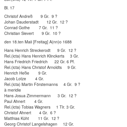
Bl. 17
Christof Andreß 9 Gr. 9 ?
Johan Dauderstadt 12 Gr. 12 ?
Conrad Gothe 7 Gr. 11 ?
Christian Sievert 9 Gr. 10 ?
den 18.ten Maii [Freitag] A(nn)o 1688
Hans Henrich Streckerodt 9 Gr. 12 ?
Rel.(icta) Hans Henrich Klinckerts 3 Gr.
Hans Friedrich Friedrich 22 Gr. 6 Pf.
Rel.(icta) Hans Christof Arnoldts 9 Gr.
Henrich Heße 9 Gr.
Jacob Lotze 4 Gr.
Rel.(icta) Martin Förstemanns 4 Gr. 9 ?
à meridie
Hans Josua Zimmermann 3 Gr. 12 ?
Paul Ahnert 4 Gr.
Rel.(icta) Tobias Wagners 1 Tlr. 3 Gr.
Christof Ahnert 4 Gr. 6 ?
Matthias Küht 11 Gr. 12 ?
Georg Christof Langelshagen 12 Gr.