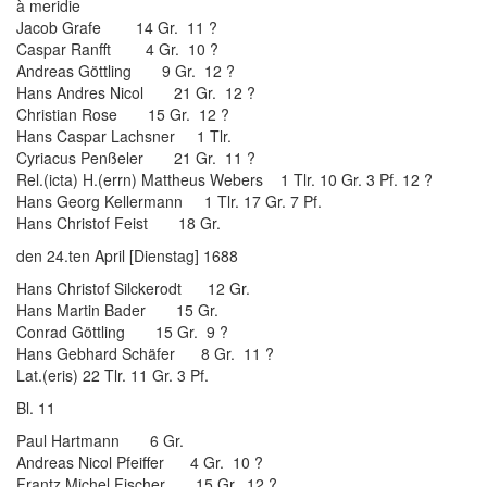
à meridie
Jacob Grafe 14 Gr. 11 ?
Caspar Ranfft 4 Gr. 10 ?
Andreas Göttling 9 Gr. 12 ?
Hans Andres Nicol 21 Gr. 12 ?
Christian Rose 15 Gr. 12 ?
Hans Caspar Lachsner 1 Tlr.
Cyriacus Penßeler 21 Gr. 11 ?
Rel.(icta) H.(errn) Mattheus Webers 1 Tlr. 10 Gr. 3 Pf. 12 ?
Hans Georg Kellermann 1 Tlr. 17 Gr. 7 Pf.
Hans Christof Feist 18 Gr.
den 24.ten April [Dienstag] 1688
Hans Christof Silckerodt 12 Gr.
Hans Martin Bader 15 Gr.
Conrad Göttling 15 Gr. 9 ?
Hans Gebhard Schäfer 8 Gr. 11 ?
Lat.(eris) 22 Tlr. 11 Gr. 3 Pf.
Bl. 11
Paul Hartmann 6 Gr.
Andreas Nicol Pfeiffer 4 Gr. 10 ?
Frantz Michel Fischer 15 Gr. 12 ?