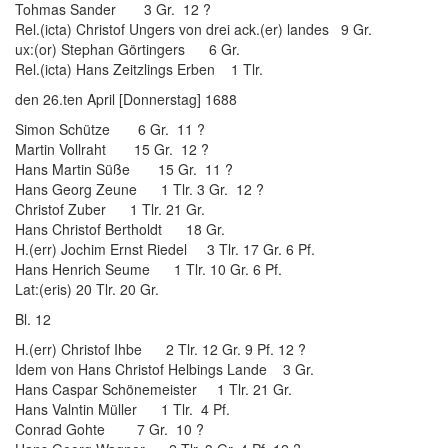
Tohmas Sander 3 Gr. 12 ?
Rel.(icta) Christof Ungers von drei ack.(er) landes 9 Gr.
ux:(or) Stephan Görtingers 6 Gr.
Rel.(icta) Hans Zeitzlings Erben 1 Tlr.
den 26.ten April [Donnerstag] 1688
Simon Schütze 6 Gr. 11 ?
Martin Vollraht 15 Gr. 12 ?
Hans Martin Süße 15 Gr. 11 ?
Hans Georg Zeune 1 Tlr. 3 Gr. 12 ?
Christof Zuber 1 Tlr. 21 Gr.
Hans Christof Bertholdt 18 Gr.
H.(err) Jochim Ernst Riedel 3 Tlr. 17 Gr. 6 Pf.
Hans Henrich Seume 1 Tlr. 10 Gr. 6 Pf.
Lat:(eris) 20 Tlr. 20 Gr.
Bl. 12
H.(err) Christof Ihbe 2 Tlr. 12 Gr. 9 Pf. 12 ?
Idem von Hans Christof Helbings Lande 3 Gr.
Hans Caspar Schönemeister 1 Tlr. 21 Gr.
Hans Valntin Müller 1 Tlr. 4 Pf.
Conrad Gohte 7 Gr. 10 ?