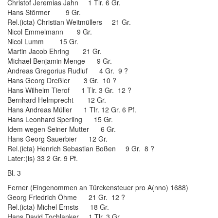
Christof Jeremias Jahn 1 Tlr. 6 Gr.
Hans Störmer 9 Gr.
Rel.(icta) Christian Weitmüllers 21 Gr.
Nicol Emmelmann 9 Gr.
Nicol Lumm 15 Gr.
Martin Jacob Ehring 21 Gr.
Michael Benjamin Menge 9 Gr.
Andreas Gregorius Rudluf 4 Gr. 9 ?
Hans Georg Dreßler 3 Gr. 10 ?
Hans Wilhelm Tierof 1 Tlr. 3 Gr. 12 ?
Bernhard Helmprecht 12 Gr.
Hans Andreas Müller 1 Tlr. 12 Gr. 6 Pf.
Hans Leonhard Sperling 15 Gr.
Idem wegen Seiner Mutter 6 Gr.
Hans Georg Sauerbier 12 Gr.
Rel.(icta) Henrich Sebastian Boßen 9 Gr. 8 ?
Later:(is) 33 2 Gr. 9 Pf.
Bl. 3
Ferner (Eingenommen an Türckensteuer pro A(nno) 1688)
Georg Friedrich Öhme 21 Gr. 12 ?
Rel.(icta) Michel Ernsts 18 Gr.
Hans David Tochlanker 1 Tlr. 3 Gr.