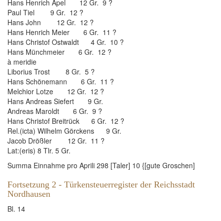
Hans Henrich Apel 12 Gr. 9 ?
Paul Tiel 9 Gr. 12 ?
Hans John 12 Gr. 12 ?
Hans Henrich Meier 6 Gr. 11 ?
Hans Christof Ostwaldt 4 Gr. 10 ?
Hans Münchmeier 6 Gr. 12 ?
à meridie
Liborius Trost 8 Gr. 5 ?
Hans Schönemann 6 Gr. 11 ?
Melchior Lotze 12 Gr. 12 ?
Hans Andreas Siefert 9 Gr.
Andreas Maroldt 6 Gr. 9 ?
Hans Christof Breitrück 6 Gr. 12 ?
Rel.(icta) Wilhelm Görckens 9 Gr.
Jacob Drößler 12 Gr. 11 ?
Lat:(eris) 8 Tlr. 5 Gr.
Summa Einnahme pro Aprili 298 [Taler] 10 {[gute Groschen]
Fortsetzung 2 - Türkensteuerregister der Reichsstadt
Nordhausen
Bl. 14