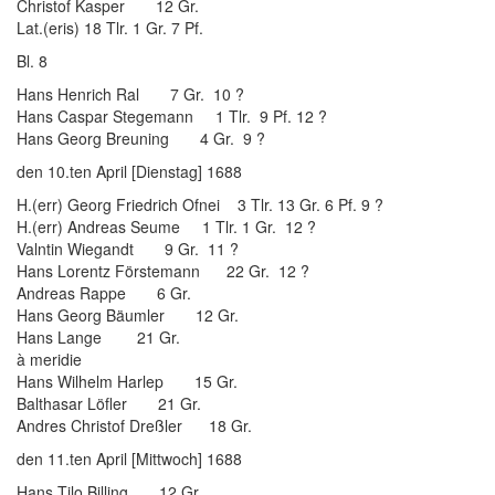
Christof Kasper 12 Gr.
Lat.(eris) 18 Tlr. 1 Gr. 7 Pf.
Bl. 8
Hans Henrich Ral 7 Gr. 10 ?
Hans Caspar Stegemann 1 Tlr. 9 Pf. 12 ?
Hans Georg Breuning 4 Gr. 9 ?
den 10.ten April [Dienstag] 1688
H.(err) Georg Friedrich Ofnei 3 Tlr. 13 Gr. 6 Pf. 9 ?
H.(err) Andreas Seume 1 Tlr. 1 Gr. 12 ?
Valntin Wiegandt 9 Gr. 11 ?
Hans Lorentz Förstemann 22 Gr. 12 ?
Andreas Rappe 6 Gr.
Hans Georg Bäumler 12 Gr.
Hans Lange 21 Gr.
à meridie
Hans Wilhelm Harlep 15 Gr.
Balthasar Löfler 21 Gr.
Andres Christof Dreßler 18 Gr.
den 11.ten April [Mittwoch] 1688
Hans Tilo Billing 12 Gr.