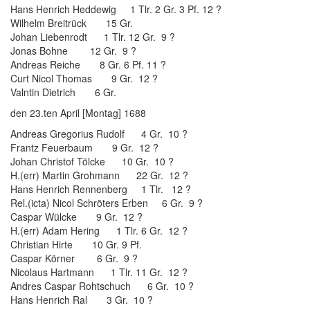
Hans Henrich Heddewig 1 Tlr. 2 Gr. 3 Pf. 12 ?
Wilhelm Breitrück 15 Gr.
Johan Liebenrodt 1 Tlr. 12 Gr. 9 ?
Jonas Bohne 12 Gr. 9 ?
Andreas Reiche 8 Gr. 6 Pf. 11 ?
Curt Nicol Thomas 9 Gr. 12 ?
Valntin Dietrich 6 Gr.
den 23.ten April [Montag] 1688
Andreas Gregorius Rudolf 4 Gr. 10 ?
Frantz Feuerbaum 9 Gr. 12 ?
Johan Christof Tölcke 10 Gr. 10 ?
H.(err) Martin Grohmann 22 Gr. 12 ?
Hans Henrich Rennenberg 1 Tlr. 12 ?
Rel.(icta) Nicol Schröters Erben 6 Gr. 9 ?
Caspar Wülcke 9 Gr. 12 ?
H.(err) Adam Hering 1 Tlr. 6 Gr. 12 ?
Christian Hirte 10 Gr. 9 Pf.
Caspar Körner 6 Gr. 9 ?
Nicolaus Hartmann 1 Tlr. 11 Gr. 12 ?
Andres Caspar Rohtschuch 6 Gr. 10 ?
Hans Henrich Ral 3 Gr. 10 ?