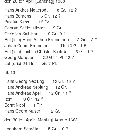
den 28.ten April [Samstag] 1688
Hans Andres Notterodt 18 Gr. 12 ?
Hans Behrens 6 Gr. 12 ?
Bastian Kaps 12 Gr.
Conrad Seidensticker 9 Gr.
Christian Saltzkarn 9 Gr. 9 ?
Rel.(icta) Hans Anthon Frommann 12 Gr. 12 ?
Johan Conrd Frommann 1 Tlr. 10 Gr. 1 Pf.
Rel.(icta) Jochim Christof Sachßen 6 Gr. 1 ?
Georg Marquart 22 Gr. 1 Pf. 12 ?
Lat:(eris) 24 Tlr. 11 Gr. 7 Pf.
Bl. 13
Hans Georg Neblung 12 Gr. 12 ?
Hans Andreas Neblung 12 Gr.
Hans Andreas Apel 12 Gr. 11 ?
Item 3 Gr. 12 ?
Bernt Nicol 1 Tlr.
Hans Georg Kaiser 12 Gr.
den 30.ten April: [Montag] A(nn)o 1688
Leonhard Schröter 5 Gr. 10 ?