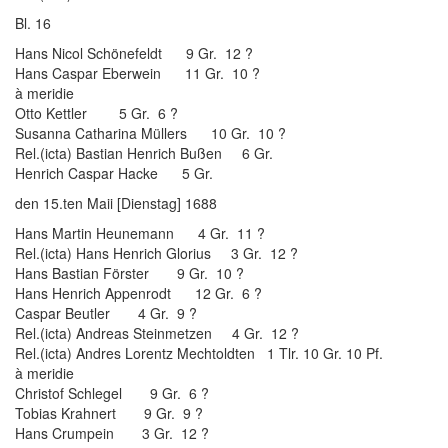
Bl. 16
Hans Nicol Schönefeldt 9 Gr. 12 ?
Hans Caspar Eberwein 11 Gr. 10 ?
à meridie
Otto Kettler 5 Gr. 6 ?
Susanna Catharina Müllers 10 Gr. 10 ?
Rel.(icta) Bastian Henrich Bußen 6 Gr.
Henrich Caspar Hacke 5 Gr.
den 15.ten Maii [Dienstag] 1688
Hans Martin Heunemann 4 Gr. 11 ?
Rel.(icta) Hans Henrich Glorius 3 Gr. 12 ?
Hans Bastian Förster 9 Gr. 10 ?
Hans Henrich Appenrodt 12 Gr. 6 ?
Caspar Beutler 4 Gr. 9 ?
Rel.(icta) Andreas Steinmetzen 4 Gr. 12 ?
Rel.(icta) Andres Lorentz Mechtoldten 1 Tlr. 10 Gr. 10 Pf.
à meridie
Christof Schlegel 9 Gr. 6 ?
Tobias Krahnert 9 Gr. 9 ?
Hans Crumpein 3 Gr. 12 ?