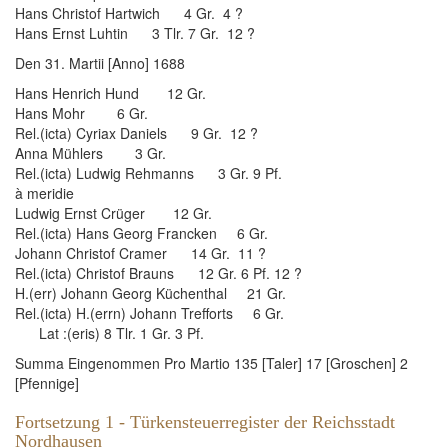
Hans Christof Hartwich 4 Gr. 4 ?
Hans Ernst Luhtin 3 Tlr. 7 Gr. 12 ?
Den 31. Martii [Anno] 1688
Hans Henrich Hund 12 Gr.
Hans Mohr 6 Gr.
Rel.(icta) Cyriax Daniels 9 Gr. 12 ?
Anna Mühlers 3 Gr.
Rel.(icta) Ludwig Rehmanns 3 Gr. 9 Pf.
à meridie
Ludwig Ernst Crüger 12 Gr.
Rel.(icta) Hans Georg Francken 6 Gr.
Johann Christof Cramer 14 Gr. 11 ?
Rel.(icta) Christof Brauns 12 Gr. 6 Pf. 12 ?
H.(err) Johann Georg Küchenthal 21 Gr.
Rel.(icta) H.(errn) Johann Trefforts 6 Gr.
Lat :(eris) 8 Tlr. 1 Gr. 3 Pf.
Summa Eingenommen Pro Martio 135 [Taler] 17 [Groschen] 2
[Pfennige]
Fortsetzung 1 - Türkensteuerregister der Reichsstadt
Nordhausen