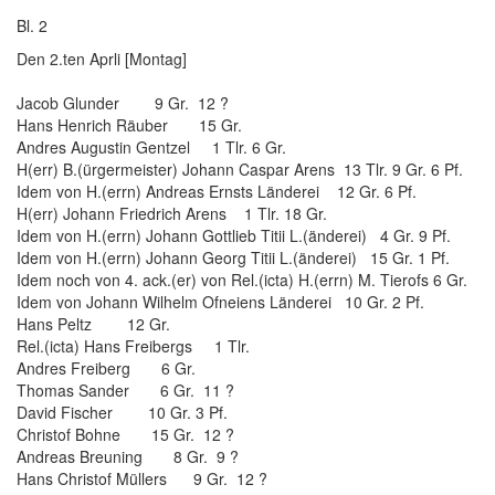
Bl. 2
Den 2.ten Aprli [Montag]
Jacob Glunder 9 Gr. 12 ?
Hans Henrich Räuber 15 Gr.
Andres Augustin Gentzel 1 Tlr. 6 Gr.
H(err) B.(ürgermeister) Johann Caspar Arens 13 Tlr. 9 Gr. 6 Pf.
Idem von H.(errn) Andreas Ernsts Länderei 12 Gr. 6 Pf.
H(err) Johann Friedrich Arens 1 Tlr. 18 Gr.
Idem von H.(errn) Johann Gottlieb Titii L.(änderei) 4 Gr. 9 Pf.
Idem von H.(errn) Johann Georg Titii L.(änderei) 15 Gr. 1 Pf.
Idem noch von 4. ack.(er) von Rel.(icta) H.(errn) M. Tierofs 6 Gr.
Idem von Johann Wilhelm Ofneiens Länderei 10 Gr. 2 Pf.
Hans Peltz 12 Gr.
Rel.(icta) Hans Freibergs 1 Tlr.
Andres Freiberg 6 Gr.
Thomas Sander 6 Gr. 11 ?
David Fischer 10 Gr. 3 Pf.
Christof Bohne 15 Gr. 12 ?
Andreas Breuning 8 Gr. 9 ?
Hans Christof Müllers 9 Gr. 12 ?