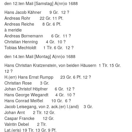
den 12.ten Maii [Samstag] A(nn)o 1688
Hans Jacob Kähner 9 Gr. 12 ?
Andreas Rohr 22 Gr. 11 Pf.
Andreas Reiche 8 Gr. 6 Pf.
à meridie
Andreas Bornemann 6 Gr. 11 ?
Christian Henning 4 Gr. 10 ?
Tobias Mechtoldt 1 Tlr. 6 Gr. 12 ?
den 14.ten Maii [Montag] A(nn)o 1688
Hans Christian Kratzenstein, von beiden Häusern 1 Tlr. 15 Gr.
12 ?
H.(err) Hans Ernst Rumpp 23 Gr. 6 Pf. 12 ?
Christian Rose 3 Gr.
Johan Christof Höpfner 6 Gr. 12 ?
Hans George Wiegandt 4 Gr. 10 ?
Hans Conrad Meißel 10 Gr. 6 ?
Jacob Leisegang, von 2. ack.(er) l.(and) 3 Gr.
Johan Arnt 2 Tlr. 12 Gr.
Caspar Francke 12 Gr.
Valntin Debel 2 Tlr.
Lat.(eris) 19 Tlr. 13 Gr. 9 Pf.