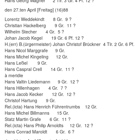
Hans Georg Wagner 2 Tlr. 3 Gr. 4 Pf. 12 ?
den 27.ten April [Freitag] (16)88
Lorentz Weddekindt 8 Gr. 9 ?
Christian Hackelberg 9 Gr. 11 ?
Wilhelm Stecher 4 Gr. 5 ?
Johan Jacob Kegel 19 Gr. 6 Pf. 12 ?
H.(err) B.(ürgermeister) Johan Christof Brückner 4 Tlr. 2 Gr. 6 Pf.
Hans Nicol Marggrafe 9 Gr.
Hans Michel Kingeling 12 Gr.
Hans Leßel 9 Gr.
Hans Caspral Crell 14 Gr. 11 ?
à meridie
Hans Valtin Liedemann 9 Gr. 12 ?
Hans Hillenhagen 4 Gr. 7 ?
Hans Jacob Kecker 12 Gr. 12 ?
Christof Hartung 9 Gr.
Rel.(icta) Hans Henrich Führentrumbs 12 Gr.
Hans Michel Billmanns 15 Gr.
Statz Martin Grafe 6 Gr. 11 ?
Rel.(icta) Hans Philip Arnoldts 12 Gr. 12 ?
Hans Conrad Maroldt 6 Gr. 6 ?