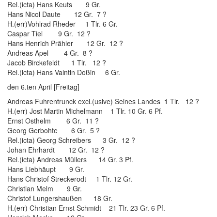
Rel.(icta) Hans Keuts 9 Gr.
Hans Nicol Daute 12 Gr. 7 ?
H.(err)Vohlrad Rheder 1 Tlr. 6 Gr.
Caspar Tiel 9 Gr. 12 ?
Hans Henrich Prähler 12 Gr. 12 ?
Andreas Apel 4 Gr. 8 ?
Jacob Birckefeldt 1 Tlr. 12 ?
Rel.(icta) Hans Valntin Doßin 6 Gr.
den 6.ten April [Freitag]
Andreas Fuhrentrunck excl.(usive) Seines Landes 1 Tlr. 12 ?
H.(err) Jost Martin Michelmann 1 Tlr. 10 Gr. 6 Pf.
Ernst Osthelm 6 Gr. 11 ?
Georg Gerbohte 6 Gr. 5 ?
Rel.(icta) Georg Schreibers 3 Gr. 12 ?
Johan Ehrhardt 12 Gr. 12 ?
Rel.(icta) Andreas Müllers 14 Gr. 3 Pf.
Hans Liebhäupt 9 Gr.
Hans Christof Streckerodt 1 Tlr. 12 Gr.
Christian Melm 9 Gr.
Christof Lungershaußen 18 Gr.
H.(err) Christian Ernst Schmidt 21 Tlr. 23 Gr. 6 Pf.