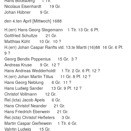
Hans Bocksberg 1 Tlr.
Nicolaus Eisenhardt 19 Gr.
Johan Hübner 9 Gr.
den 4.ten April [Mittwoch] 1688
H.(err) Hans Georg Stegemann 1 Tlr. 13 Gr. 6 Pf.
Gottfried Schultze 21 Gr.
Matthias Küht 10 Gr. 10 ?
H.(err) Johan Caspar Ranfts vid. 13.te Martii (16)88 16 Gr. 6 Pf.
9 ?
Georg Bendix Poppenius 15 Gr. 3 ?
Andreas Kruse 9 Gr. 12 ?
Hans Andreas Wedderholdt 1 Tlr. 2 Gr. 6 Pf. 12 ?
H.(err) Johan Martin Titius 11 Gr. 8 Pf. 12 ?
Hans Georg Neblung 6 Gr. 11 ?
Hans Ludwig Sander 13 Gr. 9 Pf. 12 ?
Christof Vollmann 12 Gr.
Rel.(icta) Jacob Apels 6 Gr.
Hans Christof Neander 21 Gr.
Hans Friedrich Eberwein 21 Gr.
Rel.(icta) Christof Heßelers 3 Gr.
Martin Caspar Gießewein 1 Tlr. 6 Gr.
Valntin Ludwig 15 Gr.