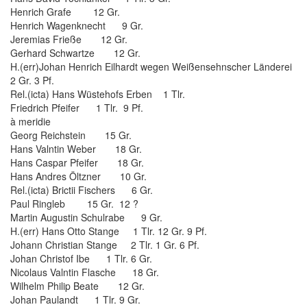
Henrich Grafe 12 Gr.
Henrich Wagenknecht 9 Gr.
Jeremias Frieße 12 Gr.
Gerhard Schwartze 12 Gr.
H.(err)Johan Henrich Eilhardt wegen Weißensehnscher Länderei
2 Gr. 3 Pf.
Rel.(icta) Hans Wüstehofs Erben 1 Tlr.
Friedrich Pfeifer 1 Tlr. 9 Pf.
à meridie
Georg Reichstein 15 Gr.
Hans Valntin Weber 18 Gr.
Hans Caspar Pfeifer 18 Gr.
Hans Andres Öltzner 10 Gr.
Rel.(icta) Brictii Fischers 6 Gr.
Paul Ringleb 15 Gr. 12 ?
Martin Augustin Schulrabe 9 Gr.
H.(err) Hans Otto Stange 1 Tlr. 12 Gr. 9 Pf.
Johann Christian Stange 2 Tlr. 1 Gr. 6 Pf.
Johan Christof Ibe 1 Tlr. 6 Gr.
Nicolaus Valntin Flasche 18 Gr.
Wilhelm Philip Beate 12 Gr.
Johan Paulandt 1 Tlr. 9 Gr.