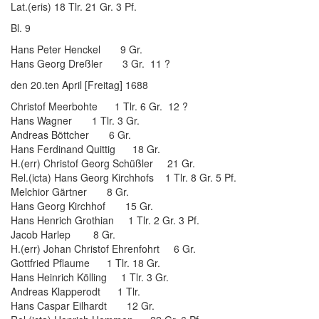
Lat.(eris) 18 Tlr. 21 Gr. 3 Pf.
Bl. 9
Hans Peter Henckel 9 Gr.
Hans Georg Dreßler 3 Gr. 11 ?
den 20.ten April [Freitag] 1688
Christof Meerbohte 1 Tlr. 6 Gr. 12 ?
Hans Wagner 1 Tlr. 3 Gr.
Andreas Böttcher 6 Gr.
Hans Ferdinand Quittig 18 Gr.
H.(err) Christof Georg Schüßler 21 Gr.
Rel.(icta) Hans Georg Kirchhofs 1 Tlr. 8 Gr. 5 Pf.
Melchior Gärtner 8 Gr.
Hans Georg Kirchhof 15 Gr.
Hans Henrich Grothian 1 Tlr. 2 Gr. 3 Pf.
Jacob Harlep 8 Gr.
H.(err) Johan Christof Ehrenfohrt 6 Gr.
Gottfried Pflaume 1 Tlr. 18 Gr.
Hans Heinrich Kölling 1 Tlr. 3 Gr.
Andreas Klapperodt 1 Tlr.
Hans Caspar Eilhardt 12 Gr.