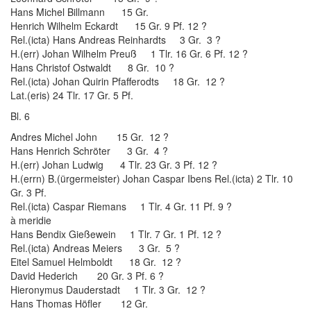
Hans Michel Billmann 15 Gr.
Henrich Wilhelm Eckardt 15 Gr. 9 Pf. 12 ?
Rel.(icta) Hans Andreas Reinhardts 3 Gr. 3 ?
H.(err) Johan Wilhelm Preuß 1 Tlr. 16 Gr. 6 Pf. 12 ?
Hans Christof Ostwaldt 8 Gr. 10 ?
Rel.(icta) Johan Quirin Pfafferodts 18 Gr. 12 ?
Lat.(eris) 24 Tlr. 17 Gr. 5 Pf.
Bl. 6
Andres Michel John 15 Gr. 12 ?
Hans Henrich Schröter 3 Gr. 4 ?
H.(err) Johan Ludwig 4 Tlr. 23 Gr. 3 Pf. 12 ?
H.(errn) B.(ürgermeister) Johan Caspar Ibens Rel.(icta) 2 Tlr. 10
Gr. 3 Pf.
Rel.(icta) Caspar Riemans 1 Tlr. 4 Gr. 11 Pf. 9 ?
à meridie
Hans Bendix Gießewein 1 Tlr. 7 Gr. 1 Pf. 12 ?
Rel.(icta) Andreas Meiers 3 Gr. 5 ?
Eitel Samuel Helmboldt 18 Gr. 12 ?
David Hederich 20 Gr. 3 Pf. 6 ?
Hieronymus Dauderstadt 1 Tlr. 3 Gr. 12 ?
Hans Thomas Höfler 12 Gr.