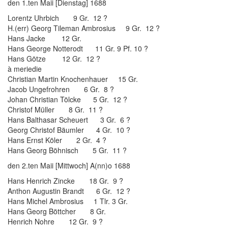
den 1.ten Maii [Dienstag] 1688
Lorentz Uhrbich 9 Gr. 12 ?
H.(err) Georg Tileman Ambrosius 9 Gr. 12 ?
Hans Jacke 12 Gr.
Hans George Notterodt 11 Gr. 9 Pf. 10 ?
Hans Götze 12 Gr. 12 ?
à meriedie
Christian Martin Knochenhauer 15 Gr.
Jacob Ungefrohren 6 Gr. 8 ?
Johan Christian Tölcke 5 Gr. 12 ?
Christof Müller 8 Gr. 11 ?
Hans Balthasar Scheuert 3 Gr. 6 ?
Georg Christof Bäumler 4 Gr. 10 ?
Hans Ernst Köler 2 Gr. 4 ?
Hans Georg Böhnisch 5 Gr. 11 ?
den 2.ten Maii [Mittwoch] A(nn)o 1688
Hans Henrich Zincke 18 Gr. 9 ?
Anthon Augustin Brandt 6 Gr. 12 ?
Hans Michel Ambrosius 1 Tlr. 3 Gr.
Hans Georg Böttcher 8 Gr.
Henrich Nohre 12 Gr. 9 ?