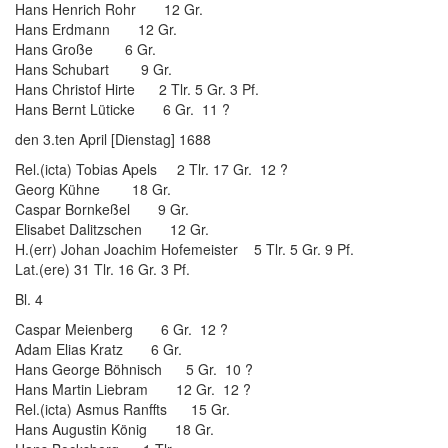
Hans Henrich Rohr 12 Gr.
Hans Erdmann 12 Gr.
Hans Große 6 Gr.
Hans Schubart 9 Gr.
Hans Christof Hirte 2 Tlr. 5 Gr. 3 Pf.
Hans Bernt Lüticke 6 Gr. 11 ?
den 3.ten April [Dienstag] 1688
Rel.(icta) Tobias Apels 2 Tlr. 17 Gr. 12 ?
Georg Kühne 18 Gr.
Caspar Bornkeßel 9 Gr.
Elisabet Dalitzschen 12 Gr.
H.(err) Johan Joachim Hofemeister 5 Tlr. 5 Gr. 9 Pf.
Lat.(ere) 31 Tlr. 16 Gr. 3 Pf.
Bl. 4
Caspar Meienberg 6 Gr. 12 ?
Adam Elias Kratz 6 Gr.
Hans George Böhnisch 5 Gr. 10 ?
Hans Martin Liebram 12 Gr. 12 ?
Rel.(icta) Asmus Ranffts 15 Gr.
Hans Augustin König 18 Gr.