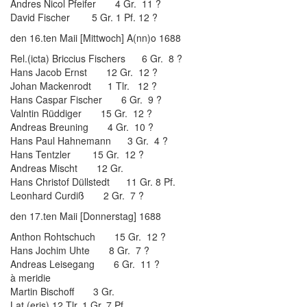
Andres Nicol Pfeifer 4 Gr. 11 ?
David Fischer 5 Gr. 1 Pf. 12 ?
den 16.ten Maii [Mittwoch] A(nn)o 1688
Rel.(icta) Briccius Fischers 6 Gr. 8 ?
Hans Jacob Ernst 12 Gr. 12 ?
Johan Mackenrodt 1 Tlr. 12 ?
Hans Caspar Fischer 6 Gr. 9 ?
Valntin Rüddiger 15 Gr. 12 ?
Andreas Breuning 4 Gr. 10 ?
Hans Paul Hahnemann 3 Gr. 4 ?
Hans Tentzler 15 Gr. 12 ?
Andreas Mischt 12 Gr.
Hans Christof Düllstedt 11 Gr. 8 Pf.
Leonhard Curdiß 2 Gr. 7 ?
den 17.ten Maii [Donnerstag] 1688
Anthon Rohtschuch 15 Gr. 12 ?
Hans Jochim Uhte 8 Gr. 7 ?
Andreas Leisegang 6 Gr. 11 ?
à meridie
Martin Bischoff 3 Gr.
Lat.(eris) 12 Tlr. 1 Gr. 7 Pf.