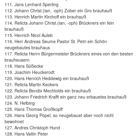
111. Jans Lenhard Sperling
112. Johann Christ.(ian, -oph) Zober ein Gro brauhauß
113. Henrich Martin Kirchoff ein brauhauß
114. Relicta Johann Christ.(ian, -oph) Brückners ein fein
brauhauß
115. Henrich Nicol Auleb
116. Herr Andreas Seume Pastor St. Petri ein Schön
neugebautes brauhaus
117. Relicta Herrn Bürgermeister Brückners eines von den besten
brauheusern
118. Hans Süßecke
119. Joachim Heuckerodt
120. Hans Henrich Heddewig ein brauhauß
121. Relicta Martin Keckers
122. Relicta Bendix Mechtolds ein brauhauß
123. Johann Friedrich Krafft ein ganz neu erbauetes brauhauß
124. N. Helbing
125. Hans Thomas Großkopff
126. Hans Georg Popel, so neugebauet aber noch nicht
bewohnet
127. Andres Christoph Hund
128. Hans Valtin Peter