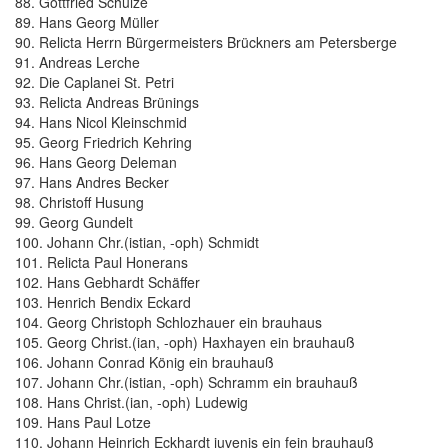
88. Gottfried Schulze
89. Hans Georg Müller
90. Relicta Herrn Bürgermeisters Brückners am Petersberge
91. Andreas Lerche
92. Die Caplanei St. Petri
93. Relicta Andreas Brünings
94. Hans Nicol Kleinschmid
95. Georg Friedrich Kehring
96. Hans Georg Deleman
97. Hans Andres Becker
98. Christoff Husung
99. Georg Gundelt
100. Johann Chr.(istian, -oph) Schmidt
101. Relicta Paul Honerans
102. Hans Gebhardt Schäffer
103. Henrich Bendix Eckard
104. Georg Christoph Schlozhauer ein brauhaus
105. Georg Christ.(ian, -oph) Haxhayen ein brauhauß
106. Johann Conrad König ein brauhauß
107. Johann Chr.(istian, -oph) Schramm ein brauhauß
108. Hans Christ.(ian, -oph) Ludewig
109. Hans Paul Lotze
110. Johann Heinrich Eckhardt juvenis ein fein brauhauß