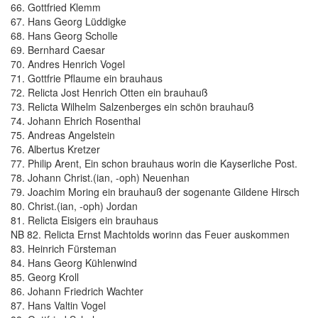
66. Gottfried Klemm
67. Hans Georg Lüddigke
68. Hans Georg Scholle
69. Bernhard Caesar
70. Andres Henrich Vogel
71. Gottfrie Pflaume ein brauhaus
72. Relicta Jost Henrich Otten ein brauhauß
73. Relicta Wilhelm Salzenberges ein schön brauhauß
74. Johann Ehrich Rosenthal
75. Andreas Angelstein
76. Albertus Kretzer
77. Philip Arent, Ein schon brauhaus worin die Kayserliche Post.
78. Johann Christ.(ian, -oph) Neuenhan
79. Joachim Moring ein brauhauß der sogenante Gildene Hirsch
80. Christ.(ian, -oph) Jordan
81. Relicta Eisigers ein brauhaus
NB 82. Relicta Ernst Machtolds worinn das Feuer auskommen
83. Heinrich Fürsteman
84. Hans Georg Kühlenwind
85. Georg Kroll
86. Johann Friedrich Wachter
87. Hans Valtin Vogel