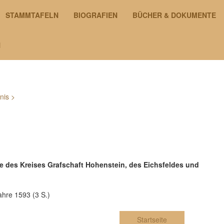
STAMMTAFELN
BIOGRAFIEN
BÜCHER & DOKUMENTE
N
nis
>
nde des Kreises Grafschaft Hohenstein, des Eichsfeldes und
ahre 1593 (3 S.)
Startseite