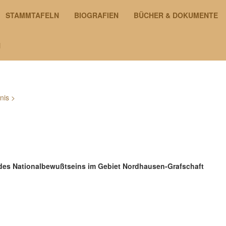
STAMMTAFELN
BIOGRAFIEN
BÜCHER & DOKUMENTE
N
nis
>
n des Nationalbewußtseins im Gebiet Nordhausen-Grafschaft