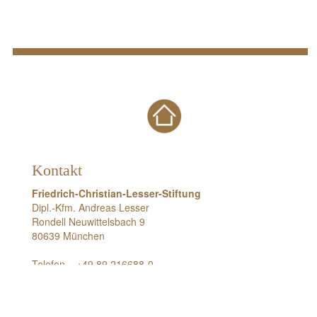
Kontakt
Friedrich-Christian-Lesser-Stiftung
Dipl.-Kfm. Andreas Lesser
Rondell Neuwittelsbach 9
80639 München
Telefon +49 89 216688-0
Telefax +49 89 216688-79
Website
www.lesser-stiftung.de